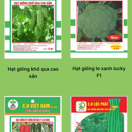
Hạt giống lơ xanh lucky
Hạt giống khổ qua cao
F1
sản