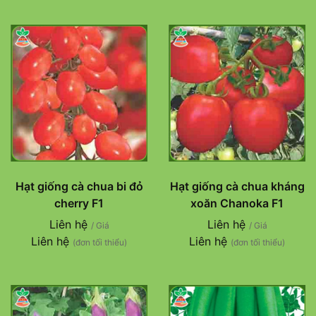
Hạt giống cà chua bi đỏ
Hạt giống cà chua kháng
cherry F1
xoăn Chanoka F1
Liên hệ
Liên hệ
/ Giá
/ Giá
Liên hệ
Liên hệ
(đơn tối thiểu)
(đơn tối thiểu)