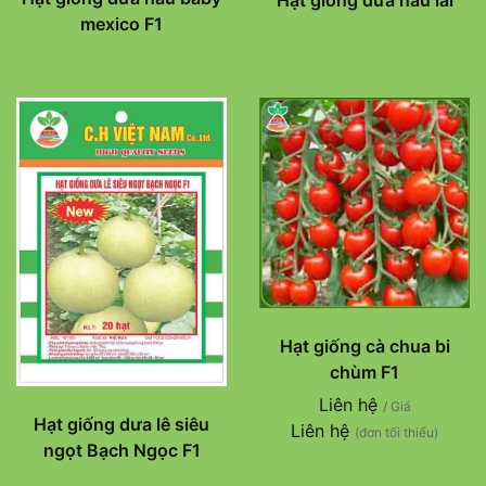
Hạt giống dưa hấu lai
mexico F1
Hạt giống cà chua bi
chùm F1
Liên hệ
/ Giá
Hạt giống dưa lê siêu
Liên hệ
(đơn tối thiểu)
ngọt Bạch Ngọc F1