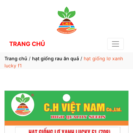
TRANG CHỦ
Trang chủ
/
hạt giống rau ăn quả
/
hạt giống lơ xanh
lucky f1