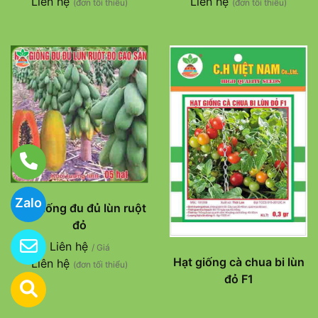
Liên hệ
Liên hệ
(đơn tối thiểu)
(đơn tối thiểu)
Zalo
Hạt giống đu đủ lùn ruột
đỏ
Liên hệ
/ Giá
Hạt giống cà chua bi lùn
Liên hệ
(đơn tối thiểu)
đỏ F1