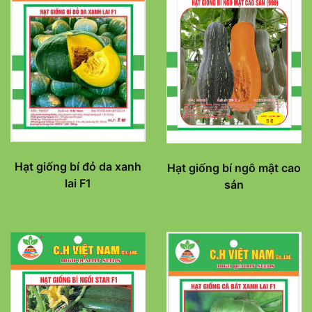
Hạt giống bí đỏ da xanh
Hạt giống bí ngô mật cao
lai F1
sản