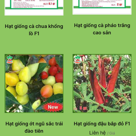
Hạt giống cà pháo trắng
Hạt giống cà chua khổng
cao sản
lồ F1
Hạt giống ớt ngũ sắc trái
Hạt giống đậu bắp đỏ F1
đào tiên
Liên hệ
/ Giá