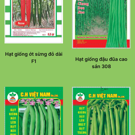
Hạt giống ớt sừng đỏ dài
Hạt giống đậu đũa cao
F1
sản 308