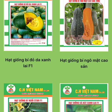
Hạt giống bí đỏ da xanh
Hạt giống bí ngô mật cao
lai F1
sản