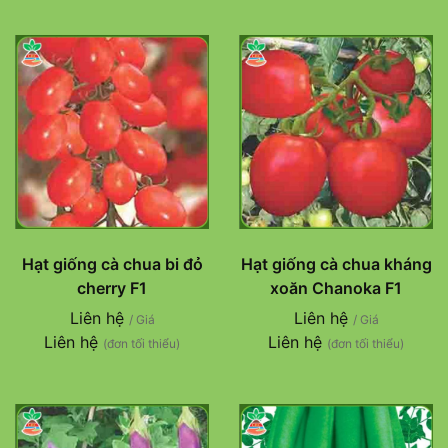
Hạt giống cà chua bi đỏ
Hạt giống cà chua kháng
cherry F1
xoăn Chanoka F1
Liên hệ
Liên hệ
/ Giá
/ Giá
Liên hệ
Liên hệ
(đơn tối thiểu)
(đơn tối thiểu)