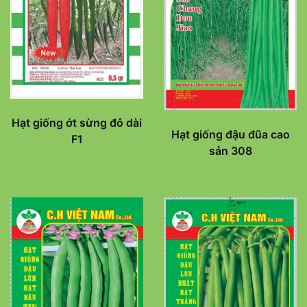
Hạt giống ớt sừng đỏ dài
Hạt giống đậu đũa cao
F1
sản 308