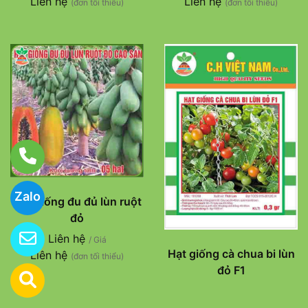
Liên hệ
Liên hệ
(đơn tối thiểu)
(đơn tối thiểu)
Zalo
Hạt giống đu đủ lùn ruột
đỏ
Liên hệ
/ Giá
Hạt giống cà chua bi lùn
Liên hệ
(đơn tối thiểu)
đỏ F1