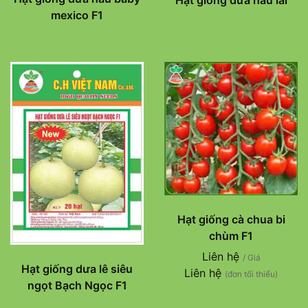
Hạt giống dưa hấu lai
mexico F1
Hạt giống cà chua bi
chùm F1
Liên hệ
/ Giá
Hạt giống dưa lê siêu
Liên hệ
(đơn tối thiểu)
ngọt Bạch Ngọc F1