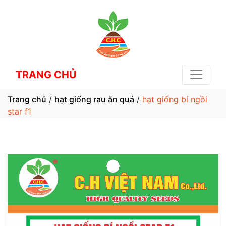
TRANG CHỦ
Trang chủ
/
hạt giống rau ăn quả
/
hạt giống bí ngồi
star f1