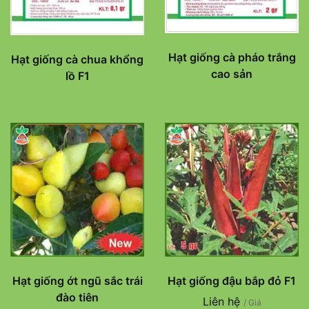
Hạt giống cà pháo trắng
Hạt giống cà chua khổng
cao sản
lồ F1
Hạt giống ớt ngũ sắc trái
Hạt giống đậu bắp đỏ F1
đào tiên
Liên hệ
/ Giá