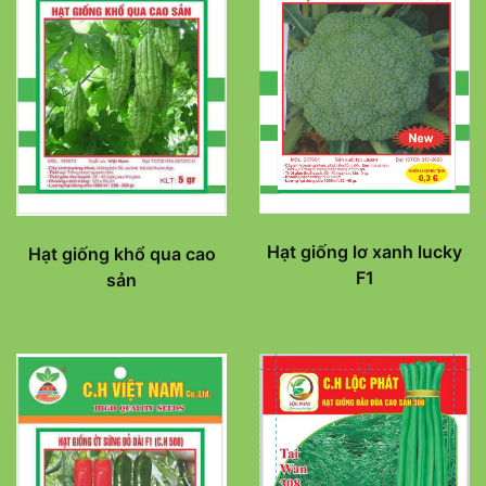
Hạt giống lơ xanh lucky
Hạt giống khổ qua cao
F1
sản