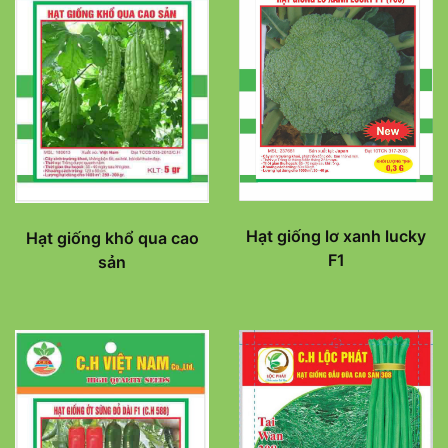
Hạt giống lơ xanh lucky
Hạt giống khổ qua cao
F1
sản