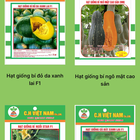
Hạt giống bí đỏ da xanh
Hạt giống bí ngô mật cao
lai F1
sản