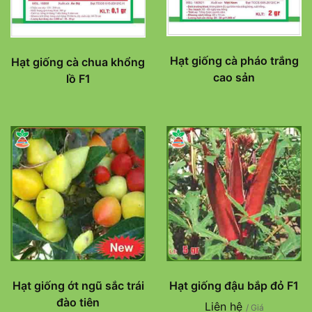
Hạt giống cà pháo trắng
Hạt giống cà chua khổng
cao sản
lồ F1
Hạt giống ớt ngũ sắc trái
Hạt giống đậu bắp đỏ F1
đào tiên
Liên hệ
/ Giá