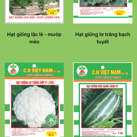
Hạt giống lơ trắng bạch
Hạt giống lặc lè - mướp
tuyết
mèo