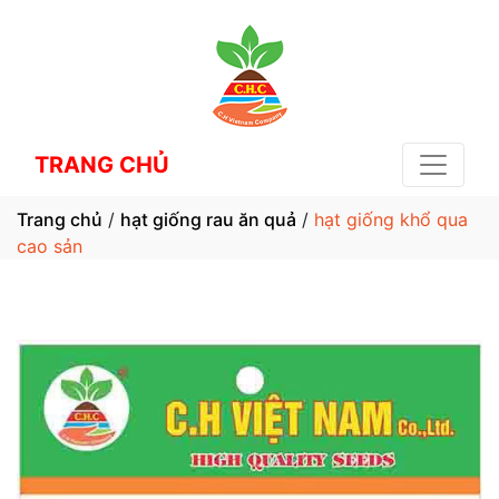
TRANG CHỦ
Trang chủ
/
hạt giống rau ăn quả
/
hạt giống khổ qua
cao sản