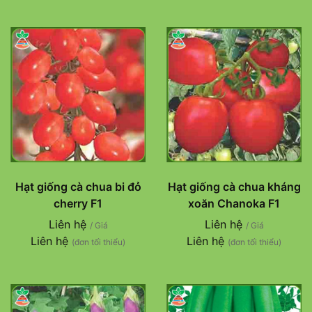
Hạt giống cà chua bi đỏ
Hạt giống cà chua kháng
cherry F1
xoăn Chanoka F1
Liên hệ
Liên hệ
/ Giá
/ Giá
Liên hệ
Liên hệ
(đơn tối thiểu)
(đơn tối thiểu)