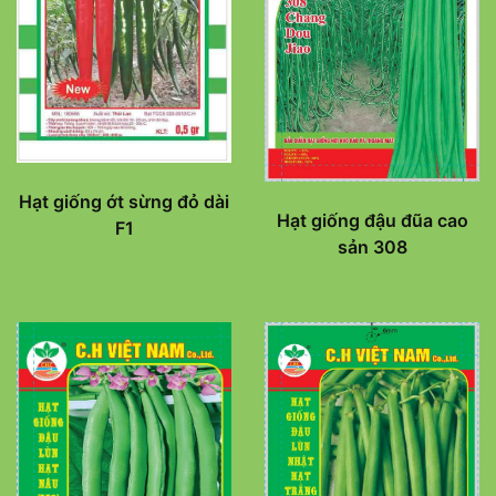
Hạt giống ớt sừng đỏ dài
Hạt giống đậu đũa cao
F1
sản 308