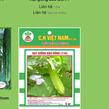
Liên hệ
/ Giá
Liên hệ
(đơn tối thiểu)
 thơm