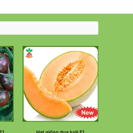
F1
Hạt giống dưa lưới F1