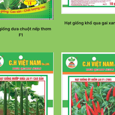
Hạt giống khổ qua gai xa
giống dưa chuột nếp thơm
F1