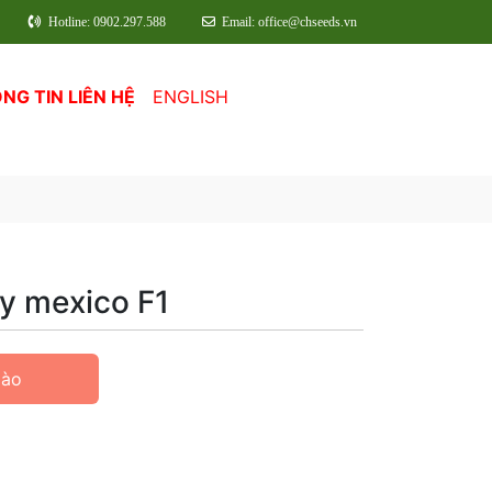
Hotline: 0902.297.588
Email: office@chseeds.vn
NG TIN LIÊN HỆ
ENGLISH
y mexico F1
Hào