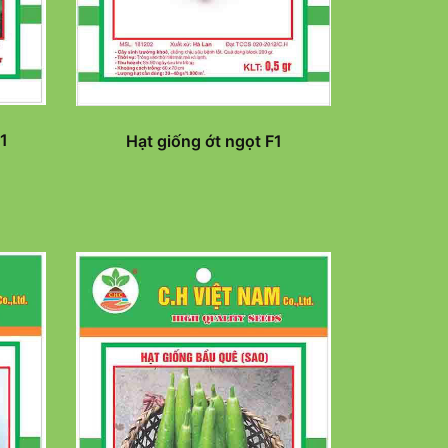
F1
Hạt giống ớt ngọt F1