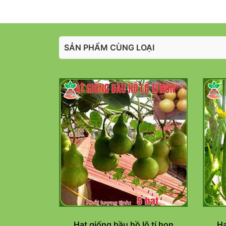
SẢN PHẨM CÙNG LOẠI
Hạt giống bầu hồ lô tí hon
Hạ