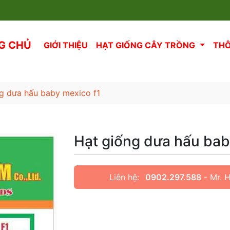
G CHỦ
GIỚI THIỆU
HẠT GIỐNG CÂY TRỒNG
THÔ
ng dưa hấu baby mexico f1
Hạt giống dưa hấu bab
Liên hệ:
0902.297.588
- Mr. 