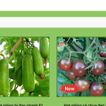
t giống bí đao chanh F1
Hạt giống cà chua đen 