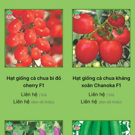
Hạt giống cà chua bi đỏ
Hạt giống cà chua kháng
cherry F1
xoăn Chanoka F1
Liên hệ
Liên hệ
/ Giá
/ Giá
Liên hệ
Liên hệ
(đơn tối thiểu)
(đơn tối thiểu)