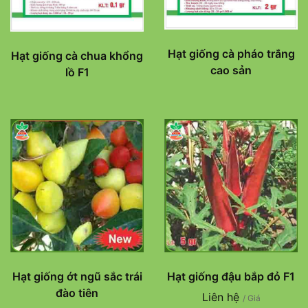
Hạt giống cà pháo trắng
Hạt giống cà chua khổng
cao sản
lồ F1
Hạt giống ớt ngũ sắc trái
Hạt giống đậu bắp đỏ F1
đào tiên
Liên hệ
/ Giá