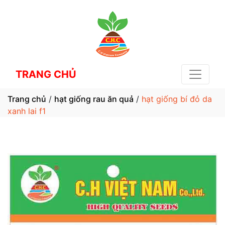
TRANG CHỦ
Trang chủ
/
hạt giống rau ăn quả
/
hạt giống bí đỏ da
xanh lai f1