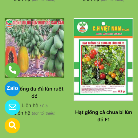
Zalo
Hạt giống đu đủ lùn ruột
đỏ
Liên hệ
/ Giá
Hạt giống cà chua bi lùn
Liên hệ
(đơn tối thiểu)
đỏ F1