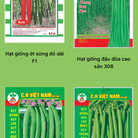
Hạt giống ớt sừng đỏ dài
Hạt giống đậu đũa cao
F1
sản 308