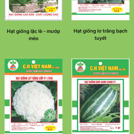
Hạt giống lơ trắng bạch
Hạt giống lặc lè - mướp
tuyết
mèo