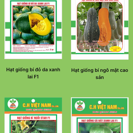
Hạt giống bí đỏ da xanh
Hạt giống bí ngô mật cao
lai F1
sản