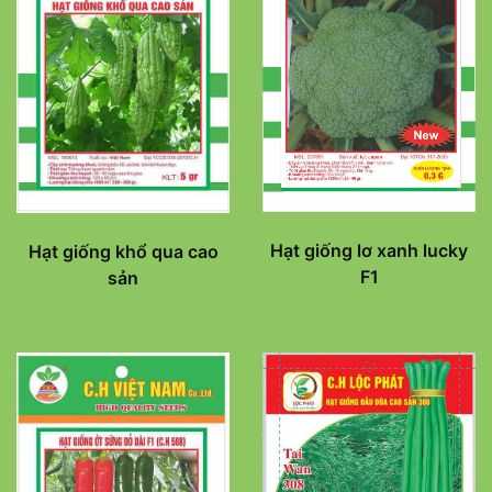
Hạt giống lơ xanh lucky
Hạt giống khổ qua cao
F1
sản