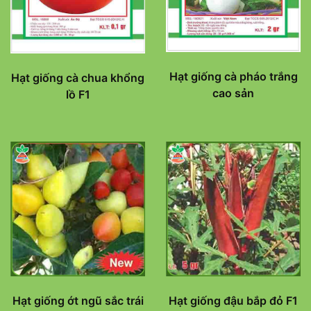
Hạt giống cà pháo trắng
Hạt giống cà chua khổng
cao sản
lồ F1
Hạt giống ớt ngũ sắc trái
Hạt giống đậu bắp đỏ F1