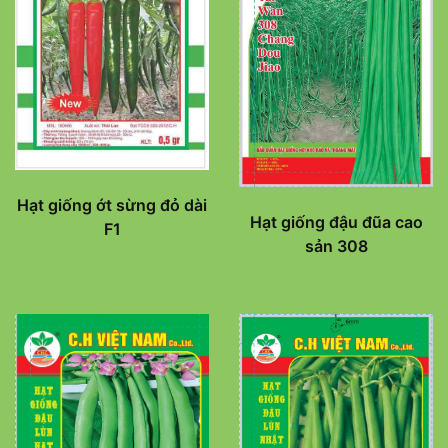
Hạt giống ớt sừng đỏ dài
Hạt giống đậu đũa cao
F1
sản 308