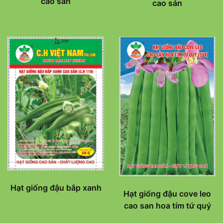
cao sản
cao sản
Hạt giống đậu bắp xanh
Hạt giống đậu cove leo
cao san hoa tím tứ quý