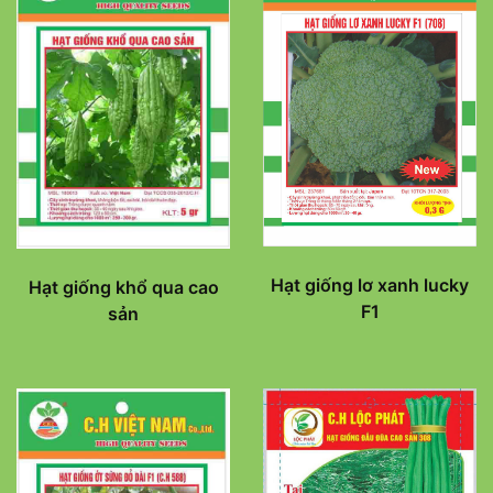
Hạt giống lơ xanh lucky
Hạt giống khổ qua cao
F1
sản