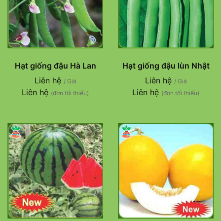
Hạt giống đậu Hà Lan
Hạt giống đậu lùn Nhật
Liên hệ
Liên hệ
/ Giá
/ Giá
Liên hệ
Liên hệ
(đơn tối thiểu)
(đơn tối thiểu)