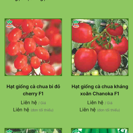
Hạt giống cà chua bi đỏ
Hạt giống cà chua kháng
cherry F1
xoăn Chanoka F1
Liên hệ
Liên hệ
/ Giá
/ Giá
Liên hệ
Liên hệ
(đơn tối thiểu)
(đơn tối thiểu)