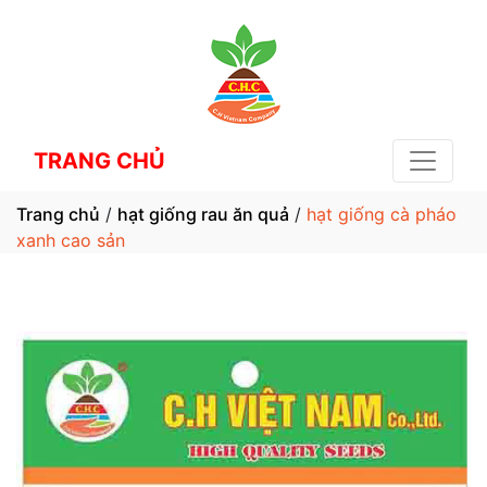
TRANG CHỦ
Trang chủ
/
hạt giống rau ăn quả
/
hạt giống cà pháo
xanh cao sản