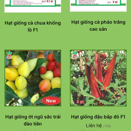
Hạt giống cà pháo trắng
Hạt giống cà chua khổng
cao sản
lồ F1
Hạt giống ớt ngũ sắc trái
Hạt giống đậu bắp đỏ F1
đào tiên
Liên hệ
/ Giá