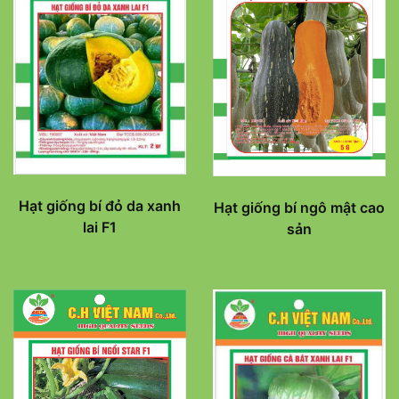
Hạt giống bí đỏ da xanh
Hạt giống bí ngô mật cao
lai F1
sản