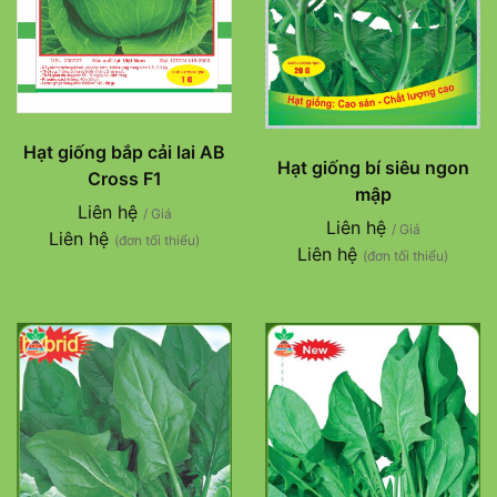
Hạt giống bắp cải lai AB
Hạt giống bí siêu ngon
Cross F1
mập
Liên hệ
/ Giá
Liên hệ
/ Giá
Liên hệ
(đơn tối thiểu)
Liên hệ
(đơn tối thiểu)