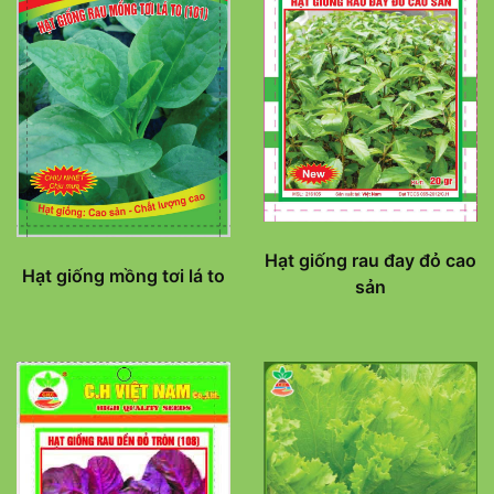
Hạt giống rau đay đỏ cao
Hạt giống mồng tơi lá to
sản