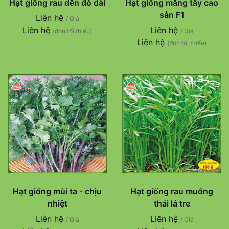
Hạt giống rau dền đỏ dài
Hạt giống măng tây cao
sản F1
Liên hệ
/ Giá
Liên hệ
Liên hệ
(đơn tối thiểu)
/ Giá
Liên hệ
(đơn tối thiểu)
Hạt giống mùi ta - chịu
Hạt giống rau muống
nhiệt
thái lá tre
Liên hệ
Liên hệ
/ Giá
/ Giá