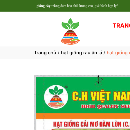
hạt giống cây trồng
đảm bảo chất lượng cao, giá thành hợp lý!
TRAN
Trang chủ
/
hạt giống rau ăn lá
/
hạt giống