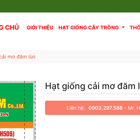
G CHỦ
GIỚI THIỆU
HẠT GIỐNG CÂY TRỒNG
THÔ
 cải mơ đăm lùn
Hạt giống cải mơ đăm 
Liên hệ:
0902.297.588
- Mr. 