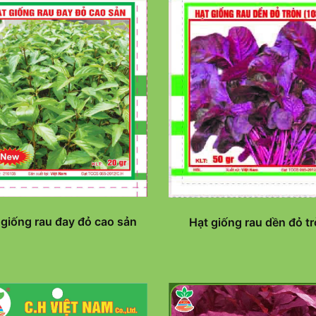
 giống rau đay đỏ cao sản
Hạt giống rau dền đỏ t