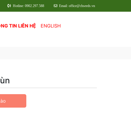
Hotline: 0902.297.588
Email: office@chseeds.vn
NG TIN LIÊN HỆ
ENGLISH
lùn
Hào