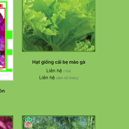
Hạt giống cải bẹ mào gà
Liên hệ
/ Giá
Liên hệ
(đơn tối thiểu)
ròn