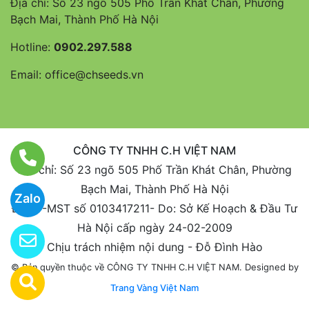
Địa chỉ: Số 23 ngõ 505 Phố Trần Khát Chân, Phường
Bạch Mai, Thành Phố Hà Nội
Hotline:
0902.297.588
Email:
office@chseeds.vn
CÔNG TY TNHH C.H VIỆT NAM
Địa chỉ: Số 23 ngõ 505 Phố Trần Khát Chân, Phường
Bạch Mai, Thành Phố Hà Nội
Zalo
ĐKKD-MST số 0103417211- Do: Sở Kế Hoạch & Đầu Tư
Hà Nội cấp ngày 24-02-2009
Chịu trách nhiệm nội dung - Đỗ Đình Hào
Designed by
© Bản quyền thuộc về CÔNG TY TNHH C.H VIỆT NAM.
Trang Vàng Việt Nam