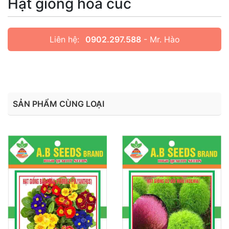
Hạt giống hoa cúc
Liên hệ:
0902.297.588
- Mr. Hào
SẢN PHẨM CÙNG LOẠI